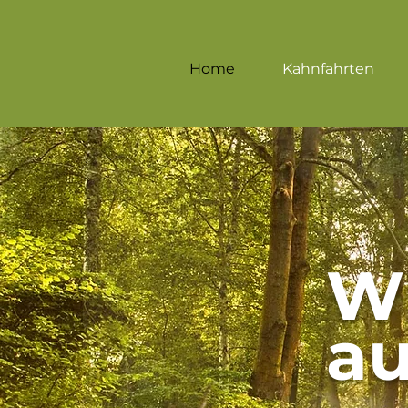
Home
Kahnfahrten
W
a