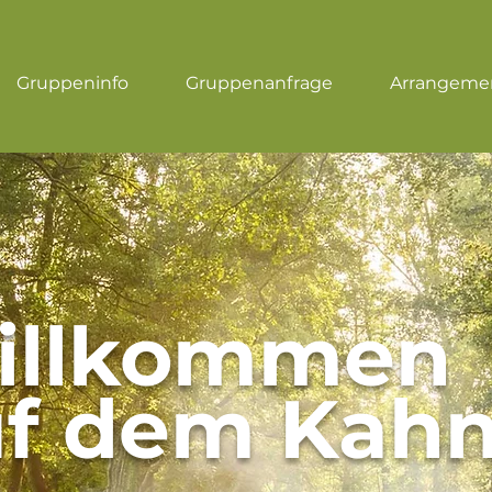
Gruppeninfo
Gruppenanfrage
Arrangeme
illkommen
uf dem Kah