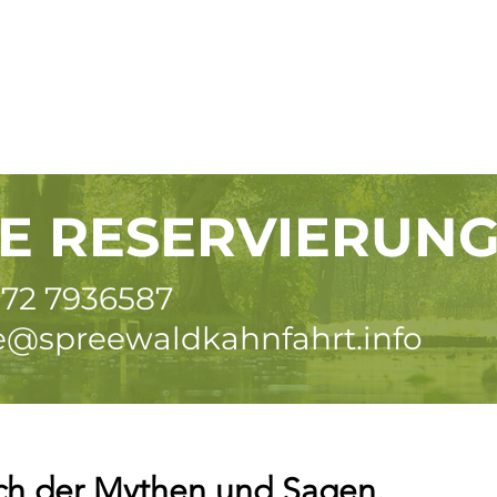
TE RESERVIERUN
172 7936587
e@spreewaldkahnfahrt.info
ich der Mythen und Sagen.