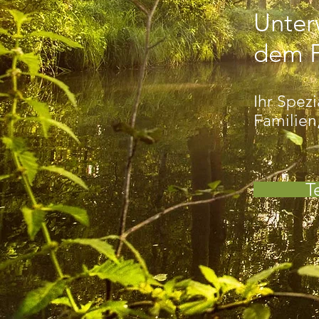
Unter
dem F
Ihr Spezi
Familien
T