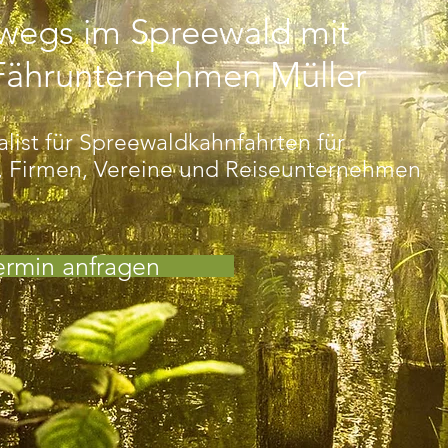
wegs im Spreewald
mit
ährunternehmen Müller
alist für Spreewaldkahnfahrten für
, Firmen, Vereine und Reiseunternehmen
ermin anfragen